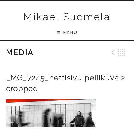
Skip to content
Mikael Suomela
MENU
Pre
B
MEDIA
_MG_7245_nettisivu peilikuva 2
cropped