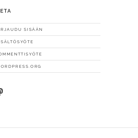
ETA
IRJAUDU SISÄÄN
ISÄLTÖSYÖTE
OMMENTTISYÖTE
ORDPRESS.ORG
astodon