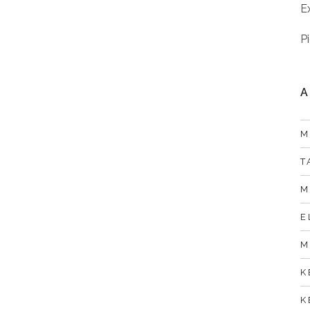
Ex
Pi
A
M
T
M
E
M
K
K