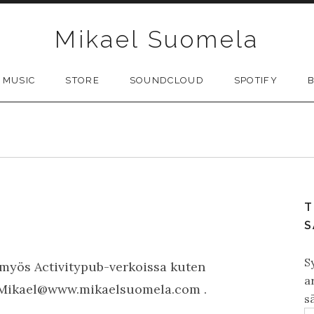
Mikael Suomela
MUSIC
STORE
SOUNDCLOUD
SPOTIFY
3
T
S
S
a myös Activitypub-verkoissa kuten
a
 Mikael@www.mikaelsuomela.com .
s