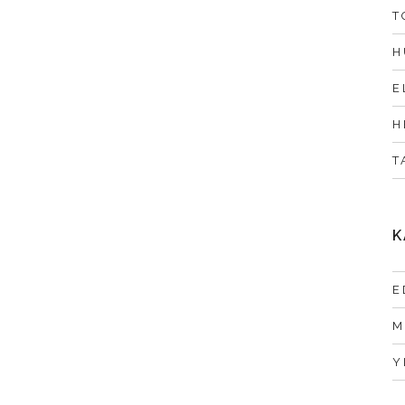
T
H
E
H
T
K
E
M
Y