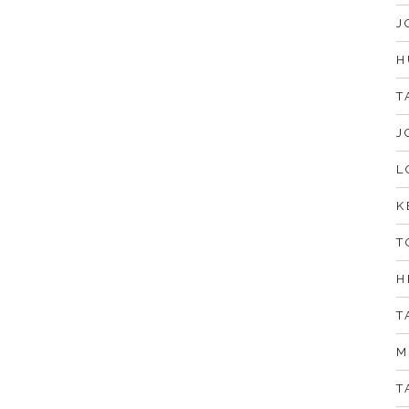
J
H
T
J
L
K
T
H
T
M
T