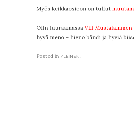
Myös keikkaosioon on tullut
muutama 
Olin tuuraamassa
Vili Mustalammen k
hyvä meno – hieno bändi ja hyviä biise
Posted in
.
YLEINEN