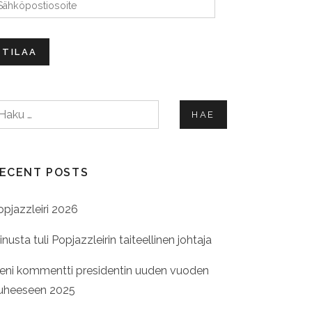
ähköpostiosoite
TILAA
aku:
ECENT POSTS
opjazzleiri 2026
nusta tuli Popjazzleirin taiteellinen johtaja
ieni kommentti presidentin uuden vuoden
uheeseen 2025