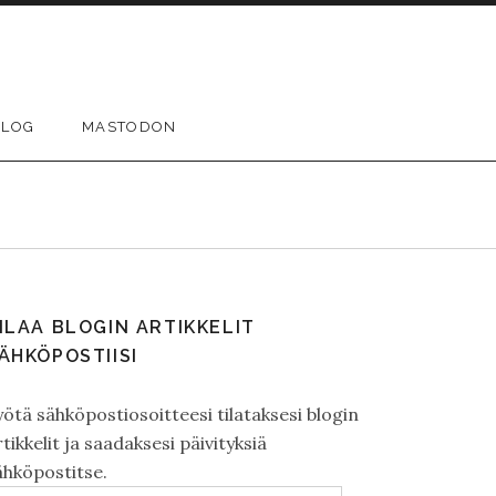
BLOG
MASTODON
ILAA BLOGIN ARTIKKELIT
ÄHKÖPOSTIISI
yötä sähköpostiosoitteesi tilataksesi blogin
rtikkelit ja saadaksesi päivityksiä
ähköpostitse.