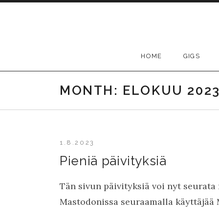
Skip to content
HOME
GIGS
MONTH:
ELOKUU 202
1.8.2023
Pieniä päivityksiä
Tän sivun päivityksiä voi nyt seurat
Mastodonissa seuraamalla käyttäjää