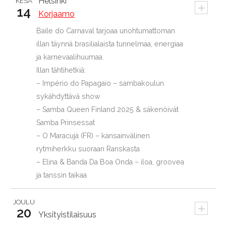
Helsinki
KESÄ
+
14
Korjaamo
Baile do Carnaval tarjoaa unohtumattoman
illan täynnä brasilialaista tunnelmaa, energiaa
ja karnevaalihuumaa.
Illan tähtihetkiä:
– Império do Papagaio – sambakoulun
sykähdyttävä show
– Samba Queen Finland 2025 & säkenöivät
Samba Prinsessat
– O Maracujá (FR) – kansainvälinen
rytmiherkku suoraan Ranskasta
– Elina & Banda Da Boa Onda – iloa, groovea
ja tanssin taikaa
JOULU
+
20
Yksityistilaisuus