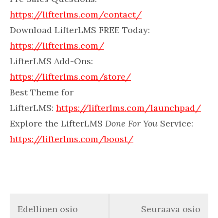
https://lifterlms.com/contact/
Download LifterLMS FREE Today:
https://lifterlms.com/
LifterLMS Add-Ons:
https://lifterlms.com/store/
Best Theme for
LifterLMS:
https://lifterlms.com/launchpad/
Explore the LifterLMS
Done For You
Service:
https://lifterlms.com/boost/
Lesson 3 within section Int
You must enroll in this cou
Less
You 
Edellinen osio
Seuraava osio