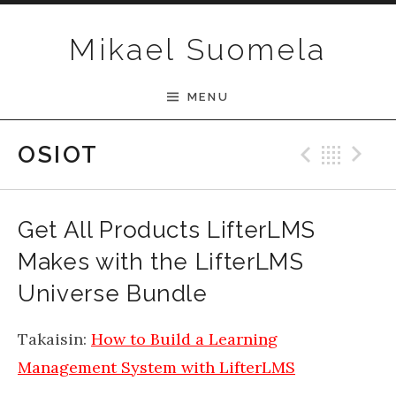
Skip to content
Mikael Suomela
MENU
Previ
Bac
N
OSIOT
Get All Products LifterLMS
Makes with the LifterLMS
Universe Bundle
Takaisin:
How to Build a Learning
Management System with LifterLMS