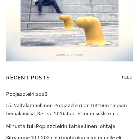
RECENT POSTS
FEED
Popjazzleiri 2026
55. Valtakunnallinen Popjazzleiri on tuttuun tapaan
heinäkuussa, 8.-17.7.2026. Jos rytmimusiikki on…
Minusta tuli Popjazzleirin taiteellinen johtaja
Siirsimme 10.1.2025 leirinjohtokapulan minulle eli