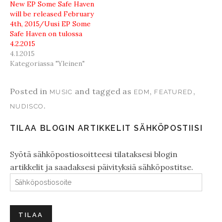
New EP Some Safe Haven
will be released February
4th, 2015/Uusi EP Some
Safe Haven on tulossa
4.2.2015
4.1.2015
Kategoriassa "Yleinen"
Posted in
and tagged as
,
,
MUSIC
EDM
FEATURED
.
NUDISCO
TILAA BLOGIN ARTIKKELIT SÄHKÖPOSTIISI
Syötä sähköpostiosoitteesi tilataksesi blogin
artikkelit ja saadaksesi päivityksiä sähköpostitse.
Sähköpostiosoite
TILAA