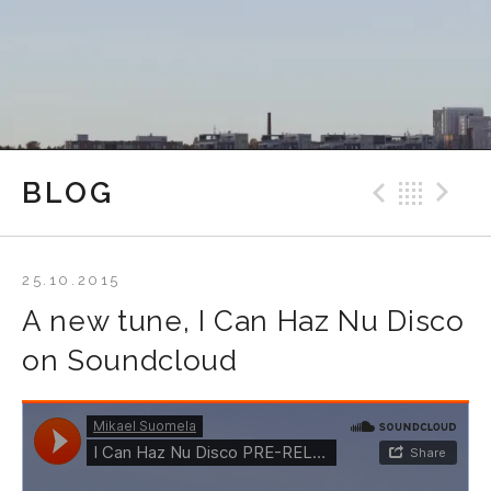
Previo
Bac
N
BLOG
25.10.2015
A new tune, I Can Haz Nu Disco
on Soundcloud