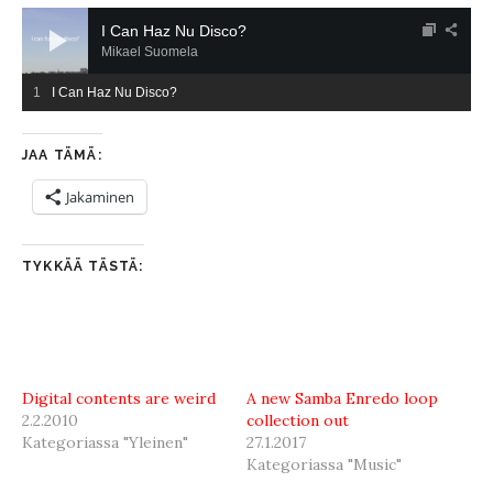
Äänitoistin
I Can Haz Nu Disco?
Mikael Suomela
I Can Haz Nu Disco?
JAA TÄMÄ:
Jakaminen
TYKKÄÄ TÄSTÄ:
Digital contents are weird
A new Samba Enredo loop
2.2.2010
collection out
Kategoriassa "Yleinen"
27.1.2017
Kategoriassa "Music"